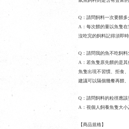
鼠魚飼料則是含有豐富的
Q：請問飼料一次要餵多
A：每次餵的量以魚隻在
沒吃完的飼料記得須即時
Q：請問我的魚不吃飼料
A：若魚隻原先餵的是其
魚隻出現不習慣、拒食、
建議可以隔個幾餐再餵、
Q：請問飼料的粒徑應該
A：視個人飼養魚隻大小
【商品規格】