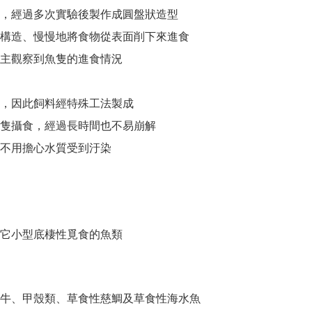
，經過多次實驗後製作成圓盤狀造型
構造、慢慢地將食物從表面削下來進食
主觀察到魚隻的進食情況
，因此飼料經特殊工法製成
隻攝食，經過長時間也不易崩解
不用擔心水質受到汙染
它小型底棲性覓食的魚類
牛、甲殼類、草食性慈鯛及草食性海水魚