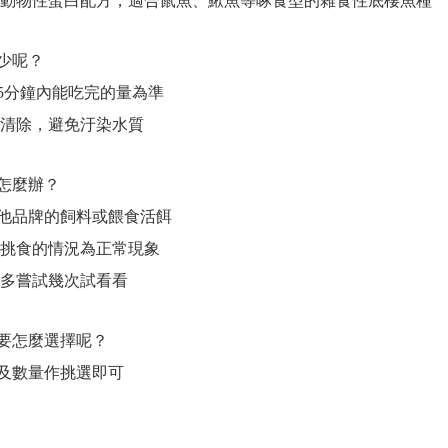
動物性蛋白配方，適合鼠魚、鰍魚等啄食型的雜食性底棲魚種
少呢？
5分鐘內能吃完的量為準
清除，避免汙染水質
怎麼辦？
他品牌的飼料或餵食活餌
挑食的情況為正常現象
多嘗試幾次試看看
要怎麼選擇呢？
及數量作挑選即可