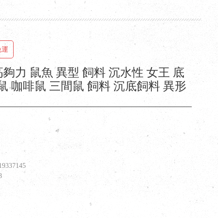
免運
i 高夠力 鼠魚 異型 飼料 沉水性 女王 底
鼠 咖啡鼠 三間鼠 飼料 沉底飼料 異形
19337145
8