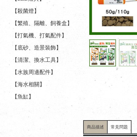
【殺菌燈】
【繁殖、隔離、飼養盒】
【打氣機、打氣配件】
【底砂、造景裝飾】
【清潔、換水工具】
【水族周邊配件】
【海水相關】
【魚缸】
商品描述
常見問題