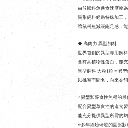
由於鼠科魚進食速度較為
異形飼料經過特殊加工，
讓鼠科魚減緩飽足感，能
◆ 高夠力 異型飼料
世界首創的異型專用飼料
含有高植物性蛋白，能充
異型飼料 大粒1粒 = 異型
以挑嘴而聞名，向來令飼
⭐異型和藻食性魚種的最
配合異型草食性的進食習
能充分提供異型所需的均
⭐多年經驗研發的圓盤狀