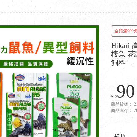
全館滿999
Hikar
棲魚 花
飼料
90
NT$
商品貨號：
2
商品庫存：
2
規格