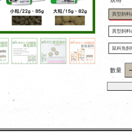
異型飼料(小
異型飼料(大
鼠科魚飼料
數量