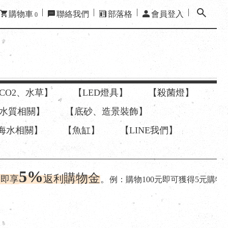
購物車
聯絡我們
部落格
會員登入
0
CO2、水草】
【LED燈具】
【殺菌燈】
水質相關】
【底砂、造景裝飾】
海水相關】
【魚缸】
【LINE我們】
購物金
利
。
例：購物100元即可獲得5元購物金、
購物2000元