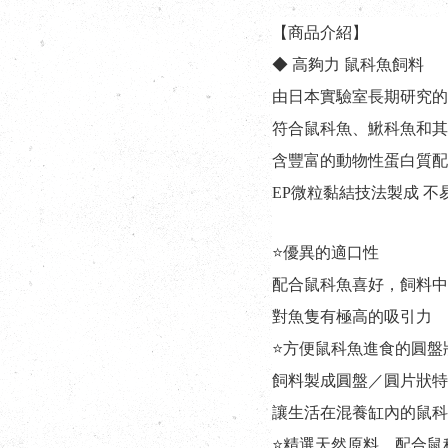
【商品介紹】
◆ 高夠力 鼠科魚飼料
由日本實驗室長期研究的
符合鼠科魚、鰍科魚和其
含豐富的動物性蛋白質配
EP微粒黏結技法製成 
⭐優異的適口性
配合鼠科魚喜好，飼料中
對魚隻有極高的吸引力
⭐方便鼠科魚進食的圓盤
飼料製成圓盤／圓片狀特
讓生活在混養缸內的鼠科
⭐精選天然原料，配合鼠