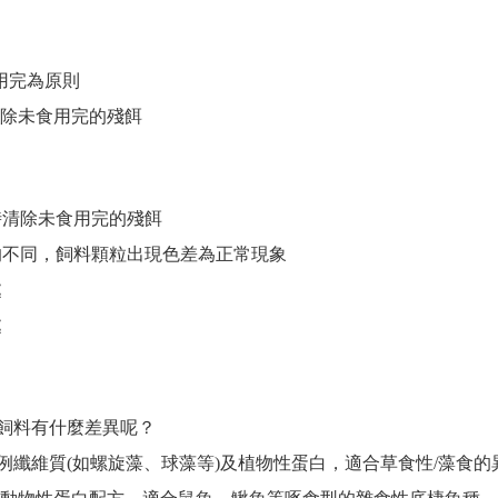
用完為原則
除未食用完的殘餌
時清除未食用完的殘餌
的不同，飼料顆粒出現色差為正常現象
處
處
飼料有什麼差異呢？
例纖維質(如螺旋藻、球藻等)及植物性蛋白，適合草食性/藻食的