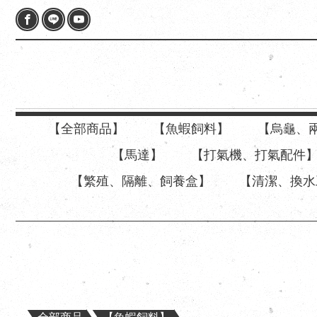
【全部商品】
【魚蝦飼料】
【烏龜、
【馬達】
【打氣機、打氣配件
【繁殖、隔離、飼養盒】
【清潔、換水