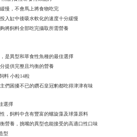
緩慢，不會馬上將食物吃完
投入缸中後吸水軟化的速度十分緩慢
夠將飼料全部吃完攝取所需營養
，是異型和草食性魚種的最佳選擇
分提供完整且均衡的營養
飼料 小粒14粒
主們困擾不已的鑽石皇冠豹都吃得津津有味
佳選擇
性，飼料中含有豐富的螺旋藻及球藻原料
衡營養，挑嘴的異型也能接受的高適口性口味
造型