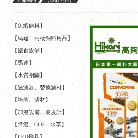
全部商品
【魚蝦飼料】
【魚蝦飼料】
【烏龜、兩棲飼料用品】
【餵食設備】
【馬達】
【水質相關】
【過濾器、替換濾材】
【培菌、濾材】
【加溫設備、溫度計】
【降溫、CO2、水草】
【LED燈具】