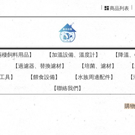
商品列表
兩棲飼料用品】
【加溫設備、溫度計】
【降溫、
】
【過濾器、替換濾材】
【培菌、濾材】
【
工具】
【餵食設備】
【水族周邊配件】
【
【聯絡我們】
5%
返
購物即享