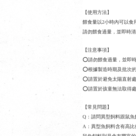
【使用方法】
餵食量以2小時內可以食
請勿餵食過量，並即時清
【注意事項】
⭕請勿餵食過量，並即
⭕根據製造時期及批次
⭕請置於避免太陽直射
⭕請置於孩童無法取得
【常見問題】
Q：請問異型飼料跟鼠魚
A：異型魚飼料含有高比