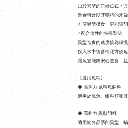
由於異型的口器位在下方
進食時會以其獨特的牙齒
方便異型攝食、更能讓飼
⭐配合食性的特殊製法
異型進食的速度較為緩慢
投入水中後會軟化方便魚
讓魚隻能夠安心進食，且
【適用魚種】
◆ 高夠力 鼠科魚飼料
適用於鼠魚、鰍科類和其
◆ 高夠力 異型飼料
適用於各品系的異型、蝸