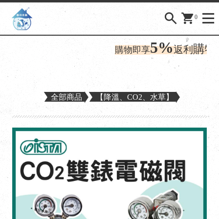
0
5%
購物金
返利
購物即享
全部商品
【降溫、CO2、水草】