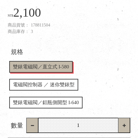
2,100
NT$
商品貨號：
178811504
商品庫存：
3
規格
雙錶電磁閥／直立式 I-580
電磁閥控制器 ／ 迷你雙錶型
雙錶電磁閥／鋁瓶側開型 I-640
數量