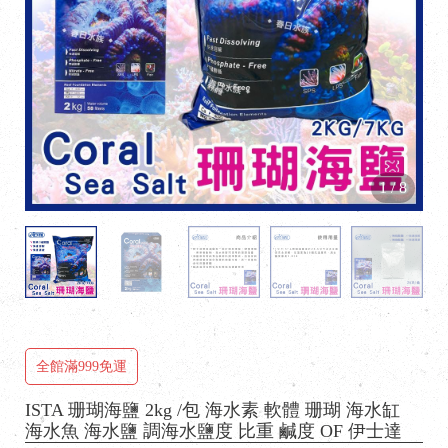
1
/
8
全館滿999免運
ISTA 珊瑚海鹽 2kg /包 海水素 軟體 珊瑚 海水缸
海水魚 海水鹽 調海水鹽度 比重 鹹度 OF 伊士達