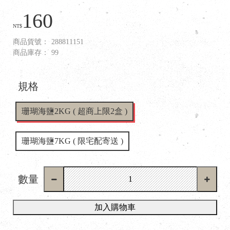
160
NT$
商品貨號：
288811151
商品庫存：
99
規格
珊瑚海鹽2KG ( 超商上限2盒 )
珊瑚海鹽7KG ( 限宅配寄送 )
數量
加入購物車