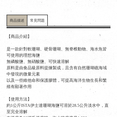
商品描述
常見問題
【商品介紹】
是一款針對軟珊瑚、硬骨珊瑚、無脊椎動物、海水魚皆
可使用的理想海鹽
無磷酸鹽、無硝酸鹽、可快速溶解
原料是由食品級原料提煉製成，且含有自然珊瑚礁海域
中發現的微量元素
以及一些維他命和保護膠體，可提高海洋生物生長和繁
殖有顯著作用
【使用方法】
約1公斤ISTA伊士達珊瑚海鹽可溶於28.5公升淡水中，直
至完全溶解