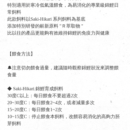
特別適用於寒冷低氣溫餵食，為易消化的專業級錦鯉日
常飼料
此款飼料以Saki-Hikari 系列飼料為基底
添加特別研發的嶄新原料 "Ｒ萃取物 "
比以往的產品更能夠有效維持錦鯉的免疫力與健康
【餵食方法】
🔔注意切勿餵食過量，建議隨時觀察錦鯉狀況來調整餵
食量
◆ Saki-Hikari 錦鯉育成飼料
30度C以上：每日餵食不要超過2次
20~30度C：每日餵食2~4次，或者減量多次
15~20度C：每日餵食1~2次
10~15度C：停止餵食本飼料，改餵容易消化的高夠力胚
芽飼料