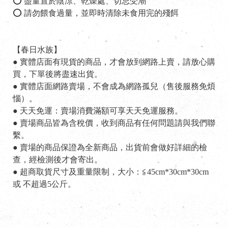
⭕ 盡量置於陰涼、乾燥處、切忌受潮
⭕ 請勿餵食過量，並即時清除未食用完的殘餌
【春日水族】
● 實體店面有現貨的商品，才會放到網路上賣，請放心購
買，下單後將盡速出貨。
● 實體店面網路賣場，不會成為網路孤兒（售後服務免煩
惱）。
● 天天免運：賣場消費滿額可享天天免運服務。
● 賣場商品皆為含稅價，收到商品有任何問題請與我們聯
繫。
● 賣場的商品保證為全新商品，出貨前會做好詳細的檢
查，經檢測後才會寄出。
● 超商取貨尺寸及重量限制，大小：≦45cm*30cm*30cm
或 不超過5公斤。