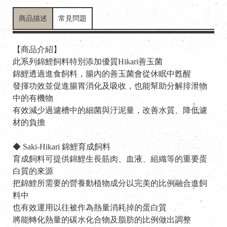
商品描述
常見問題
【商品介紹】
此系列錦鯉飼料特別添加優質Hikari善玉菌
錦鯉透過進食飼料，腸內的善玉菌會從休眠中甦醒
發揮功效並促進腸胃消化及吸收，也能幫助分解排泄物
中的有機物
有效減少過濾槽中的細菌與汙泥量，改善水質、降低濾
材的負擔
◆ Saki-Hikari 錦鯉育成飼料
育成飼料可提供錦鯉生長筋肉、血液、組織等的重要蛋
白質的來源
把錦鯉所需要的營養動植物成分以完美的比例融合進飼
料中
也有效運用以往被作為熱量消耗掉的蛋白質
將能轉化熱量的碳水化合物及脂肪的比例做出調整