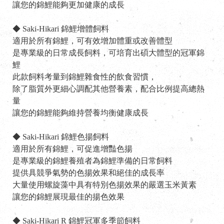
讓您的錦鯉能夠更加健康的成長
◆ Saki-Hikari 錦鯉增體飼料
適用於所有錦鯉，可有效增加體重或改善體型
是專業級的日常成長飼料，可培育出碩大體型的冠軍錦
鯉
此款飼料考量到錦鯉雜食性的飲食習慣，
除了脂質外更細心調配其他營養素，配合比例提高總熱
量
讓您的錦鯉能夠維持營養均衡健康成長
◆ Saki-Hikari 錦鯉色揚飼料
適用於所有錦鯉，可促進增豔色揚
是專業級的錦鯉養殖者為錦鯉準備的日常飼料
提供具競爭氣勢的色揚效果和絕佳的成長率
大量使用螺旋藻中具有特別色揚效果的嚴選玉米黃素
讓您的錦鯉展現最佳的揚色效果
◆ Saki-Hikari R 錦鯉冠軍多季節飼料