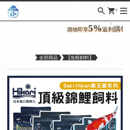
0
5%
購物金
返利
購物即享
全部商品
【魚蝦飼料】