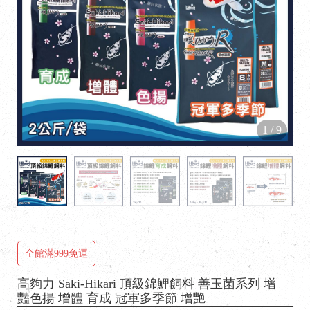
1
/
9
全館滿999免運
高夠力 Saki-Hikari 頂級錦鯉飼料 善玉菌系列 增
豔色揚 增體 育成 冠軍多季節 增艷