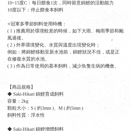
10~15度C：每日餵食1次，同時留意錦鯉的活動能力
10度以下：停止餵食本飼料
⭐冠軍多季節飼料使用時機：
( 1 ) 推薦用於環境較差的時候，如下大雨、梅雨季節和颱
風過後。
( 2 ) 外界環境變化、水質與溫度出現變化時；
例如：將錦鯉移動至新水池前，錦鯉狀況不佳，或是正
在修復水質的水池。
( 3 ) 作為日常使用的基本飼料，減少魚隻生病的機會。
【商品規格】
◆ Saki-Hikari 錦鯉育成飼料
容量：2kg
顆粒大小：S ( 約3mm )、M ( 約5mm )
飼料性質：浮水性
◆ Saki-Hikari 錦鯉增體飼料