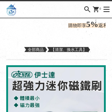
0
5%
購
返利
購物即享
全部商品
【清潔、換水工具】