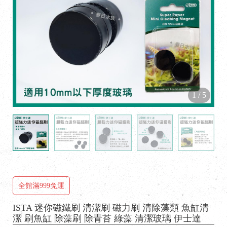
1
/
5
全館滿999免運
ISTA 迷你磁鐵刷 清潔刷 磁力刷 清除藻類 魚缸清
潔 刷魚缸 除藻刷 除青苔 綠藻 清潔玻璃 伊士達