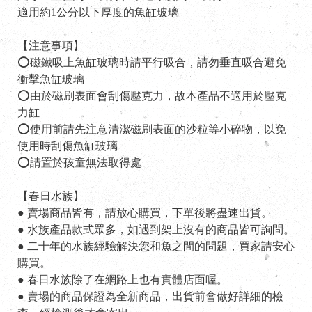
適用約1公分以下厚度的魚缸玻璃
【注意事項】
⭕磁鐵吸上魚缸玻璃時請平行吸合，請勿垂直吸合避免
衝擊魚缸玻璃
⭕由於磁刷表面會刮傷壓克力，故本產品不適用於壓克
力缸
⭕使用前請先注意清潔磁刷表面的沙粒等小碎物，以免
使用時刮傷魚缸玻璃
⭕請置於孩童無法取得處
【春日水族】
● 賣場商品皆有，請放心購買，下單後將盡速出貨。
● 水族產品款式眾多，如遇到架上沒有的商品皆可詢問。
● 二十年的水族經驗解決您和魚之間的問題，買家請安心
購買。
● 春日水族除了在網路上也有實體店面喔。
● 賣場的商品保證為全新商品，出貨前會做好詳細的檢