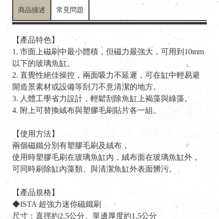
商品描述
常見問題
【產品特色】
1. 市面上磁刷中最小體積，但磁力最強大，可用到10mm
以下的玻璃魚缸。
2. 直覺性絕佳操控，兩面吸力不延遲，可在缸中輕易避
開造景素材或設備等刮刀不意清潔的地方。
3. 人體工學省力設計，輕鬆刮除魚缸上褐藻與綠藻。
4. 附上可替換絨布與塑膠毛刷貼片各一組。
【使用方法】
兩個磁鐵分別有塑膠毛刷及絨布，
使用時塑膠毛刷在玻璃魚缸內，絨布面在玻璃魚缸外，
可同時刷除缸內藻類、與清潔魚缸外表面髒污。
【產品規格】
◆ISTA 超強力迷你磁鐵刷
尺寸：直徑約2.5公分、單邊厚度約1.5公分