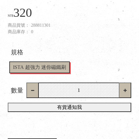
320
NT$
商品貨號：
288811301
商品庫存：
0
規格
ISTA 超強力 迷你磁鐵刷
數量
有貨通知我