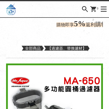
0
5%
購物金
返利
購物即享
全部商品
【過濾器、替換濾材】