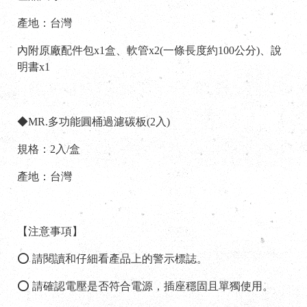
產地：台灣
內附原廠配件包x1盒、軟管x2(一條長度約100公分)、說
明書x1
◆MR.多功能圓桶過濾碳板(2入)
規格：2入/盒
產地：台灣
【注意事項】
⭕ 請閱讀和仔細看產品上的警示標誌。
⭕ 請確認電壓是否符合電源，插座穩固且單獨使用。