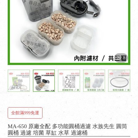
2
/
8
全館滿999免運
MA-650 原廠全配 多功能圓桶過濾 水族先生 圓筒
圓桶 過濾 培菌 草缸 水草 過濾桶