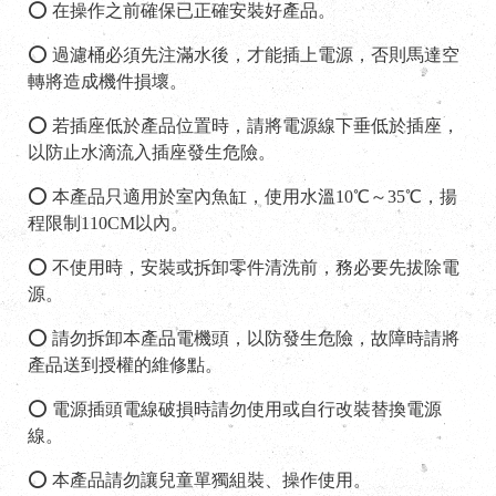
⭕ 在操作之前確保已正確安裝好產品。
⭕ 過濾桶必須先注滿水後，才能插上電源，否則馬達空
轉將造成機件損壞。
⭕ 若插座低於產品位置時，請將電源線下垂低於插座，
以防止水滴流入插座發生危險。
⭕ 本產品只適用於室內魚缸，使用水溫10℃～35℃，揚
程限制110CM以內。
⭕ 不使用時，安裝或拆卸零件清洗前，務必要先拔除電
源。
⭕ 請勿拆卸本產品電機頭，以防發生危險，故障時請將
產品送到授權的維修點。
⭕ 電源插頭電線破損時請勿使用或自行改裝替換電源
線。
⭕ 本產品請勿讓兒童單獨組裝、操作使用。