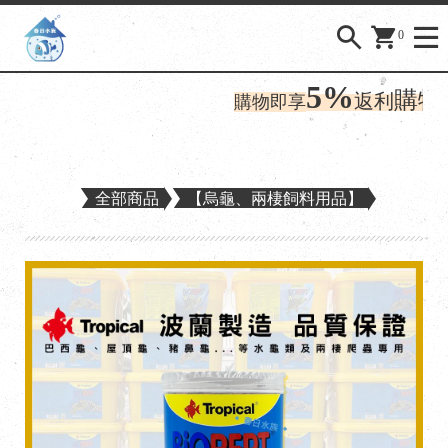
0
5%
購物金
返利
購物即享
全部商品
【烏龜、兩棲飼料用品】