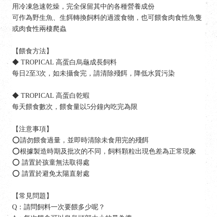
用冷凍急速乾燥，完全保留其中的各種營養成份
可作為野生魚、生餌轉換飼料的過渡食物，也可餵食肉食性魚隻
或肉食性兩棲爬蟲
【餵食方法】
◆ TROPICAL 高蛋白烏龜成長飼料
每日2至3次，如未攝食完，請清除殘餌，降低水質污染
◆ TROPICAL 高蛋白乾蝦
每天餵食數次，餵食量以5分鐘內吃完為限
【注意事項】
⭕請勿餵食過量，並即時清除未食用完的殘餌
⭕根據製造時期及批次的不同，飼料顆粒出現色差為正常現象
⭕ 請置於孩童無法取得處
⭕ 請置於避免太陽直射處
【常見問題】
Q：請問飼料一次要餵多少呢？