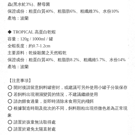
蟲(黑水虻3%)、酵母菌
保證成份：粗蛋白質40%、粗脂肪6%、粗纖維3%、水份10%
產地：波蘭
◆ TROPICAL 高蛋白乾蝦
容量：120g / 1000ml / 罐
全蝦長度：約0.7-1.2cm
主要原料：乾燥殺菌之天然蝦乾
保證成份：粗蛋白質40%、粗脂肪8.2%、粗纖維5.7%、水份14%
產地：波蘭
【注意事項】
⭕ 開封後請留意飼料罐密封，或建議可另外使用小罐子分裝保存
⭕ 若飼料出現潮濕變質的情況，不建議繼續使用
⭕ 請勿餵食過量，並即時清除未食用完的殘餌
⭕ 根據製造時期及批次的不同，飼料顆粒出現些微色差為正常現
象
⭕ 請置於孩童無法取得處
⭕ 請置於避免太陽直射處