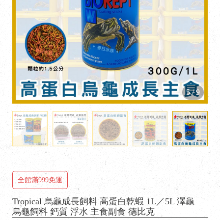
5
/
9
全館滿999免運
Tropical 烏龜成長飼料 高蛋白乾蝦 1L／5L 澤龜
烏龜飼料 鈣質 浮水 主食副食 德比克