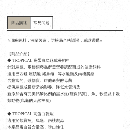
商品描述
常見問題
⭐頂級飼料，波蘭製造，防檢局合格認證，感謝選購⭐
【商品介紹】
◆ TROPICAL 高蛋白烏龜成長飼料
針對烏龜、兩棲類爬蟲所需營養調配而成的健康飼料
適用巴西龜.屋頂龜.豬鼻龜...等水龜類及兩棲爬蟲
含豐富的、礦物質、維他命與酵母菌
提供烏龜成長所需的影養、降低水質污染
新添加含有完美鈣磷比例的黑水虻(確保鈣質)、魚、軟體及甲殼
類動物(烏龜的天然主食)
◆ TROPICAL 高蛋白乾蝦
適用於觀賞魚、烏龜、兩棲爬蟲
本產品蛋白質含量高，嗜口性佳