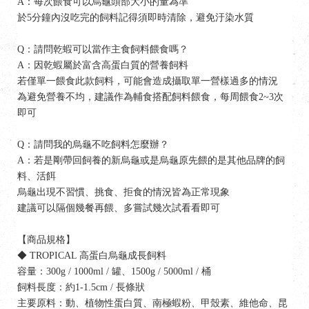
A：每次餵食可以烏龜頭部大小的量為準
於5分鐘內沒吃完的飼料記得須即時清除，避免汙染水質
Q：請問乾蝦可以當作主食飼料餵食嗎？
A：因乾蝦屬於富含高蛋白質的營養飼料
若僅單一餵食此款飼料，可能會造成攝取單一營樣過多的情況
為避免營養不均，建議作為輔食搭配飼料餵食，每周餵食2~3次
即可
Q：請問我的烏龜不吃飼料怎麼辦？
A：若是剛帶回飼養的新烏龜或是烏龜原先餵的是其他品牌的飼
料、活餌
烏龜出現不習慣、挑食、拒食的情況皆為正常現象
建議可以隔個幾餐再餵、多嘗試幾次試看看即可
【商品規格】
◆ TROPICAL 高蛋白烏龜成長飼料
容量：300g / 1000ml / 罐、1500g / 5000ml / 桶
飼料長度：約1-1.5cm / 長條狀
主要原料：動、植物性蛋白質、南極蝦粉、甲殼素、維他命、昆