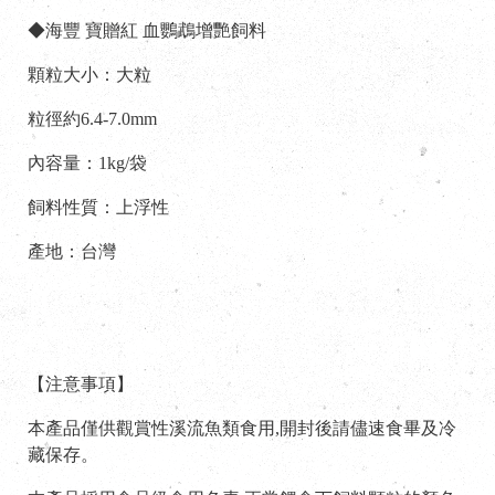
◆海豐 寶贈紅 血鸚鵡增艷飼料
顆粒大小：大粒
粒徑約6.4-7.0mm
內容量：1kg/袋
飼料性質：上浮性
產地：台灣
【注意事項】
本產品僅供觀賞性溪流魚類食用,開封後請儘速食畢及冷
藏保存。