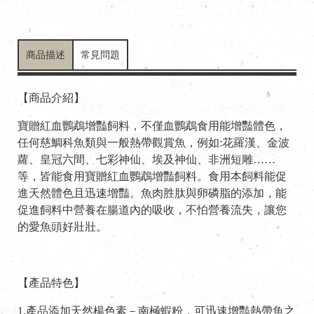
商品描述
常見問題
【商品介紹】
寶贈紅血鸚鵡增豔飼料，不僅血鸚鵡食用能增豔體色，
任何慈鯛科魚類與一般熱帶觀賞魚，例如:花羅漢、金波
蘿、皇冠六間、七彩神仙、埃及神仙、非洲短雕……
等，皆能食用寶贈紅血鸚鵡增豔飼料。食用本飼料能促
進天然體色且迅速增豔。魚肉胜肽與卵磷脂的添加，能
促進飼料中營養在腸道內的吸收，不怕營養流失，讓您
的愛魚頭好壯壯。
【產品特色】
1.產品添加天然楊色素－南極蝦粉，可迅速增豔熱帶魚之