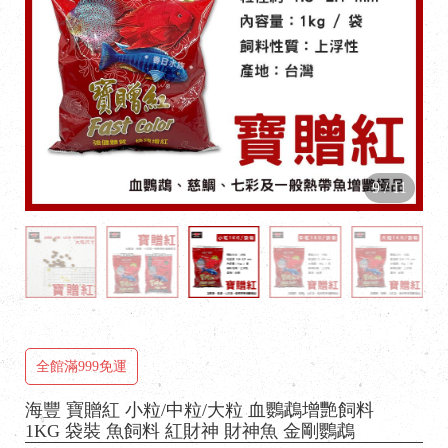
9
/
11
全館滿999免運
海豐 寶贈紅 小粒/中粒/大粒 血鸚鵡增艷飼料
1KG 袋裝 魚飼料 紅財神 財神魚 金剛鸚鵡