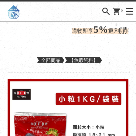
0
5%
購物金
返利
購物即享
全部商品
【魚蝦飼料】