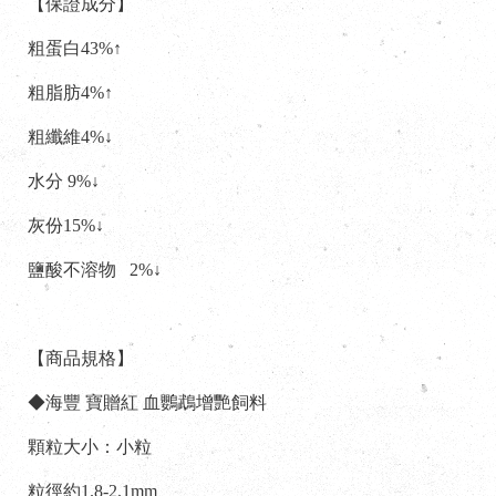
【保證成分】
粗蛋白43%↑
粗脂肪4%↑
粗纖維4%↓
水分 9%↓
灰份15%↓
鹽酸不溶物 2%↓
【商品規格】
◆海豐 寶贈紅 血鸚鵡增艷飼料
顆粒大小：小粒
粒徑約1.8-2.1mm