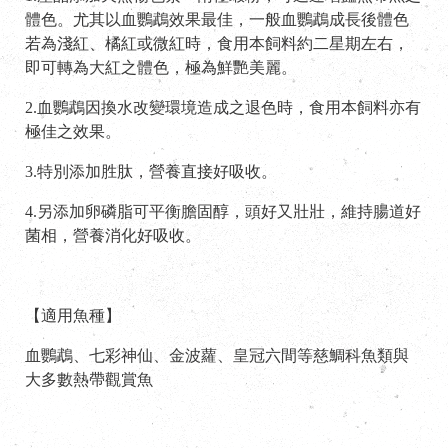
體色。尤其以血鸚鵡效果最佳，一般血鸚鵡成長後體色
若為淺紅、橘紅或微紅時，食用本飼料約二星期左右，
即可轉為大紅之體色，極為鮮艷美麗。
2.血鸚鵡因換水改變環境造成之退色時，食用本飼料亦有
極佳之效果。
3.特別添加胜肽，營養直接好吸收。
4.另添加卵磷脂可平衡膽固醇，頭好又壯壯，維持腸道好
菌相，營養消化好吸收。
【適用魚種】
血鸚鵡、七彩神仙、金波蘿、皇冠六間等慈鯛科魚類與
大多數熱帶觀賞魚