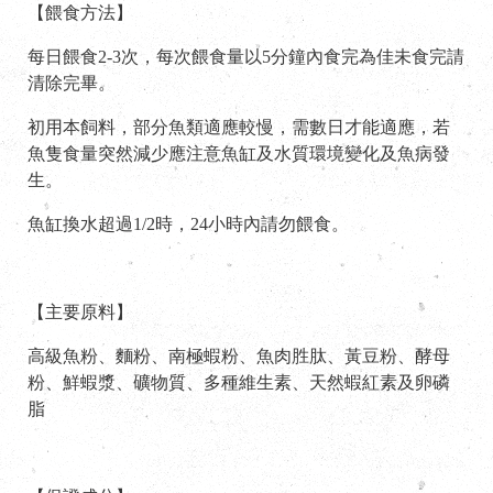
【餵食方法】
每日餵食2-3次，每次餵食量以5分鐘內食完為佳未食完請
清除完畢。
初用本飼料，部分魚類適應較慢，需數日才能適應，若
魚隻食量突然減少應注意魚缸及水質環境變化及魚病發
生。
魚缸換水超過1/2時，24小時內請勿餵食。
【主要原料】
高級魚粉、麵粉、南極蝦粉、魚肉胜肽、黃豆粉、酵母
粉、鮮蝦漿、礦物質、多種維生素、天然蝦紅素及卵磷
脂